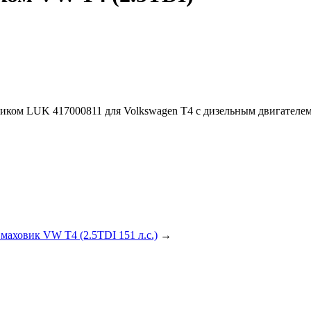
овиком LUK
417000811
для Volkswagen T4 с дизельным двигателе
маховик VW T4 (2.5TDI 151 л.с.)
→