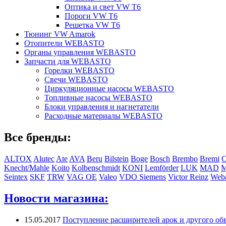
Оптика и свет VW T6
Пороги VW T6
Решетка VW T6
Тюнинг VW Amarok
Отопители WEBASTO
Органы управления WEBASTO
Запчасти для WEBASTO
Горелки WEBASTO
Свечи WEBASTO
Циркуляционные насосы WEBASTO
Топливные насосы WEBASTO
Блоки управления и нагнетатели
Расходные материалы WEBASTO
Все бренды:
ALTOX
Alutec
Ate
AVA
Beru
Bilstein
Boge
Bosch
Brembo
Bremi
C
Knecht/Mahle
Koito
Kolbenschmidt
KONI
Lemförder
LUK
MAD
Seintex
SKF
TRW
VAG OE
Valeo
VDO Siemens
Victor Reinz
Weba
Новости магазина:
15.05.2017
Поступление расширителей арок и другого обв