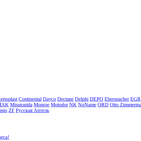
ertoplast
Continental
Dayco
Dectane
Delphi
DEPO
Eberspacher
EGR
MAK
Misutonida
Monroe
Motodor
NK
NoName
ORD
Otto Zimmerm
sto
ZF
Русская Артель
еса!