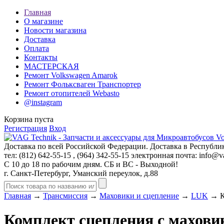
Главная
О магазине
Новости магазина
Доставка
Оплата
Контакты
МАСТЕРСКАЯ
Ремонт Volkswagen Amarok
Ремонт Фольксваген Транспортер
Ремонт отопителей Webasto
@instagram
Корзина пуста
Регистрация
Вход
Доставка по всей Российской Федерации. Доставка в Республик
тел: (812)
642-55-15
, (964)
342-55-15
электронная почта:
info@va
С 10 до 18 по рабочим дням. СБ и ВС - Выходной!
г. Санкт-Петербург, Уманский переулок, д.88
Главная
→
Трансмиссия
→
Маховики и сцепление
→
LUK
→ Ко
Комплект сцепления с махови