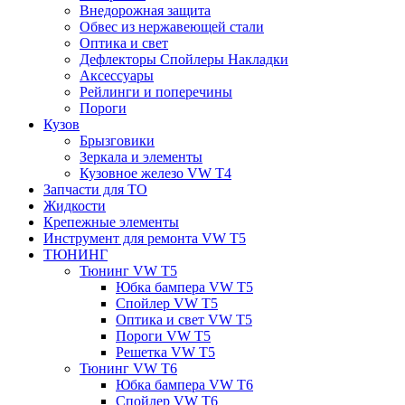
Внедорожная защита
Обвес из нержавеющей стали
Оптика и свет
Дефлекторы Спойлеры Накладки
Аксессуары
Рейлинги и поперечины
Пороги
Кузов
Брызговики
Зеркала и элементы
Кузовное железо VW T4
Запчасти для ТО
Жидкости
Крепежные элементы
Инструмент для ремонта VW T5
ТЮНИНГ
Тюнинг VW T5
Юбка бампера VW T5
Спойлер VW T5
Оптика и свет VW T5
Пороги VW T5
Решетка VW T5
Тюнинг VW T6
Юбка бампера VW T6
Спойлер VW T6