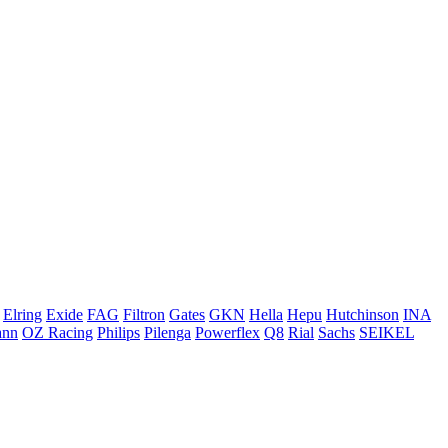
Elring
Exide
FAG
Filtron
Gates
GKN
Hella
Hepu
Hutchinson
INA
ann
OZ Racing
Philips
Pilenga
Powerflex
Q8
Rial
Sachs
SEIKEL