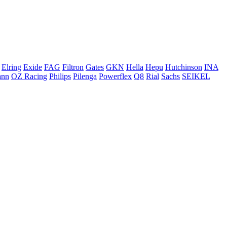
Elring
Exide
FAG
Filtron
Gates
GKN
Hella
Hepu
Hutchinson
INA
ann
OZ Racing
Philips
Pilenga
Powerflex
Q8
Rial
Sachs
SEIKEL