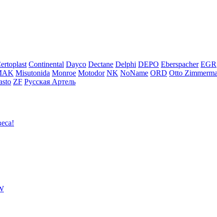
ertoplast
Continental
Dayco
Dectane
Delphi
DEPO
Eberspacher
EGR
MAK
Misutonida
Monroe
Motodor
NK
NoName
ORD
Otto Zimmerm
sto
ZF
Русская Артель
еса!
VW