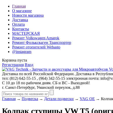
Главная
О магазине
Новости магазина
Доставка
Оплата
Контакты
МАСТЕРСКАЯ
Ремонт Volkswagen Amarok
Ремонт Фольксваген Транспортер
Ремонт отопителей Webasto
@instagram
Корзина пуста
Регистрация
Вход
Доставка по всей Российской Федерации. Доставка в Республик
тел: (812)
642-55-15
, (964)
342-55-15
электронная почта:
info@va
С 10 до 18 по рабочим дням. СБ и ВС - Выходной!
г. Санкт-Петербург, Уманский переулок, д.88
Главная
→
Подвеска
→
Детали подвески
→
VAG OE
→ Колпак
Колпак ступицы VW T5 (ориг