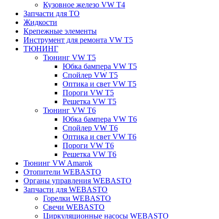
Кузовное железо VW T4
Запчасти для ТО
Жидкости
Крепежные элементы
Инструмент для ремонта VW T5
ТЮНИНГ
Тюнинг VW T5
Юбка бампера VW T5
Спойлер VW T5
Оптика и свет VW T5
Пороги VW T5
Решетка VW T5
Тюнинг VW T6
Юбка бампера VW T6
Спойлер VW T6
Оптика и свет VW T6
Пороги VW T6
Решетка VW T6
Тюнинг VW Amarok
Отопители WEBASTO
Органы управления WEBASTO
Запчасти для WEBASTO
Горелки WEBASTO
Свечи WEBASTO
Циркуляционные насосы WEBASTO