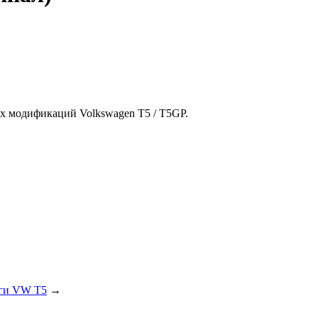
х модификаций Volkswagen T5 / T5GP.
яги VW T5
→