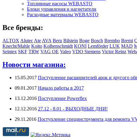
Топливные насосы WEBASTO
Блоки управления и нагнетатели
Расходные материалы WEBASTO
Все бренды:
ALTOX
Alutec
Ate
AVA
Beru
Bilstein
Boge
Bosch
Brembo
Bremi
C
Knecht/Mahle
Koito
Kolbenschmidt
KONI
Lemförder
LUK
MAD
Seintex
SKF
TRW
VAG OE
Valeo
VDO Siemens
Victor Reinz
Weba
Новости магазина:
15.05.2017
Поступление расширителей арок и другого обв
09.01.2017
Начало работы в 2017
13.12.2016
Поступление Powerflex
12.12.2016
27.12 - 8.01 - ВЫХОДНЫЕ ДНИ!
29.11.2016
Поступление специнструмента для ремонта 