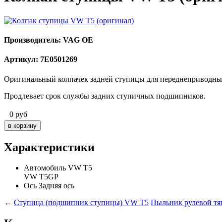
Производитель: VAG OE
Артикул: 7E0501269
Оригинальный колпачек задней ступицы для переднеприводны
Продлевает срок службы задних ступичных подшипников.
0
руб
Характеристики
Автомобиль
VW T5
VW T5GP
Ось
Задняя ось
←
Ступица (подшипник ступицы) VW T5
Пыльник рулевой т