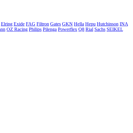
Elring
Exide
FAG
Filtron
Gates
GKN
Hella
Hepu
Hutchinson
INA
ann
OZ Racing
Philips
Pilenga
Powerflex
Q8
Rial
Sachs
SEIKEL