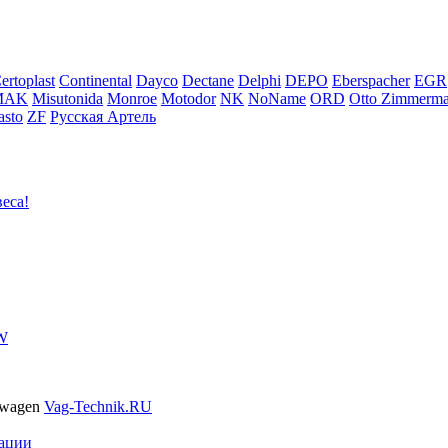
ertoplast
Continental
Dayco
Dectane
Delphi
DEPO
Eberspacher
EGR
MAK
Misutonida
Monroe
Motodor
NK
NoName
ORD
Otto Zimmerm
sto
ZF
Русская Артель
еса!
VW
swagen
Vag-Technik.RU
ации