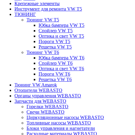
Крепежные элементы
Инструмент для ремонта VW T5
ТЮНИНГ
Тюнинг VW T5
Юбка бампера VW T5
Спойлер VW T5
Оптика и свет VW T5
Пороги VW T5
Решетка VW T5
Тюнинг VW T6
Юбка бампера VW T6
Спойлер VW T6
Оптика и свет VW T6
Пороги VW T6
Решетка VW T6
Тюнинг VW Amarok
Отопители WEBASTO
Органы управления WEBASTO
Запчасти для WEBASTO
Горелки WEBASTO
Свечи WEBASTO
Циркуляционные насосы WEBASTO
Топливные насосы WEBASTO
Блоки управления и нагнетатели
Расходные материалы WEBASTO