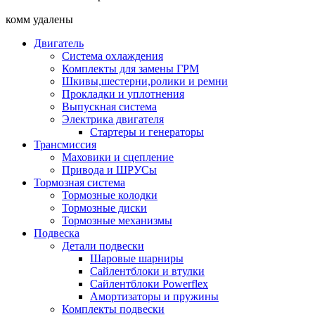
комм удалены
Двигатель
Система охлаждения
Комплекты для замены ГРМ
Шкивы,шестерни,ролики и ремни
Прокладки и уплотнения
Выпускная система
Электрика двигателя
Стартеры и генераторы
Трансмиссия
Маховики и сцепление
Привода и ШРУСы
Тормозная система
Тормозные колодки
Тормозные диски
Тормозные механизмы
Подвеска
Детали подвески
Шаровые шарниры
Сайлентблоки и втулки
Сайлентблоки Powerflex
Амортизаторы и пружины
Комплекты подвески