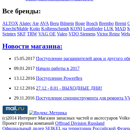
Все бренды:
ALTOX
Alutec
Ate
AVA
Beru
Bilstein
Boge
Bosch
Brembo
Bremi
C
Knecht/Mahle
Koito
Kolbenschmidt
KONI
Lemförder
LUK
MAD
Seintex
SKF
TRW
VAG OE
Valeo
VDO Siemens
Victor Reinz
Weba
Новости магазина:
15.05.2017
Поступление расширителей арок и другого обв
09.01.2017
Начало работы в 2017
13.12.2016
Поступление Powerflex
12.12.2016
27.12 - 8.01 - ВЫХОДНЫЕ ДНИ!
29.11.2016
Поступление специнструмента для ремонта 
(с)2014 Интернет Магазин запасных частей и аксессуаров Volk
Проект группы компаний
Offroad Division Russland
Официальный дилер SEIKEL на территории Российской Федер