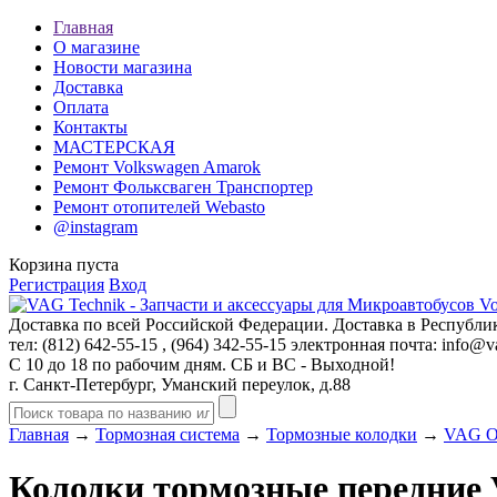
Главная
О магазине
Новости магазина
Доставка
Оплата
Контакты
МАСТЕРСКАЯ
Ремонт Volkswagen Amarok
Ремонт Фольксваген Транспортер
Ремонт отопителей Webasto
@instagram
Корзина пуста
Регистрация
Вход
Доставка по всей Российской Федерации. Доставка в Республик
тел: (812)
642-55-15
, (964)
342-55-15
электронная почта:
info@va
С 10 до 18 по рабочим дням. СБ и ВС - Выходной!
г. Санкт-Петербург, Уманский переулок, д.88
Главная
→
Тормозная система
→
Тормозные колодки
→
VAG 
Колодки тормозные передние V