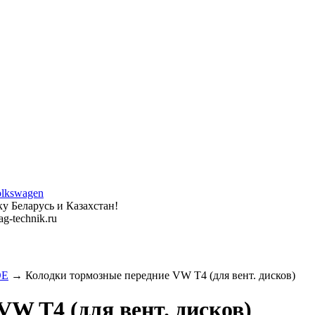
у Беларусь и Казахстан!
g-technik.ru
OE
→ Колодки тормозные передние VW T4 (для вент. дисков)
W T4 (для вент. дисков)