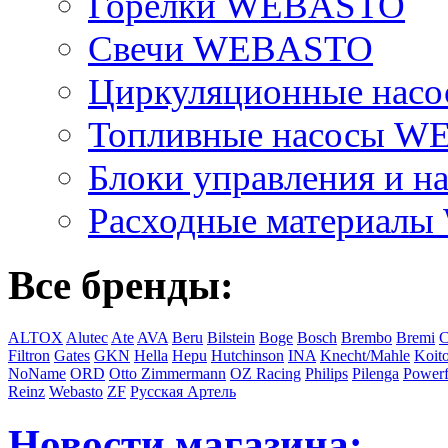
Горелки WEBASTO
Свечи WEBASTO
Циркуляционные на
Топливные насосы 
Блоки управления и на
Расходные материал
Все бренды:
ALTOX
Alutec
Ate
AVA
Beru
Bilstein
Boge
Bosch
Brembo
Bremi
C
Filtron
Gates
GKN
Hella
Hepu
Hutchinson
INA
Knecht/Mahle
Koit
NoName
ORD
Otto Zimmermann
OZ Racing
Philips
Pilenga
Powerf
Reinz
Webasto
ZF
Русская Артель
Новости магазина: