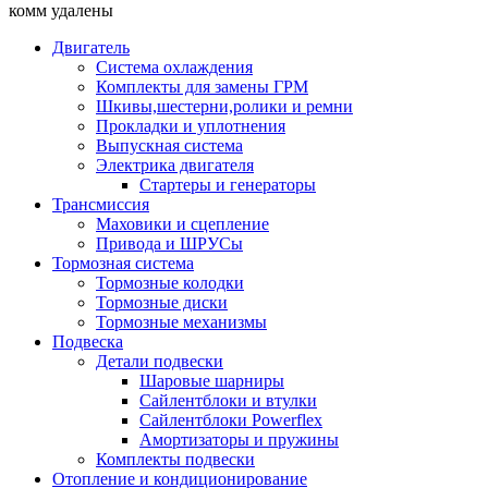
комм удалены
Двигатель
Система охлаждения
Комплекты для замены ГРМ
Шкивы,шестерни,ролики и ремни
Прокладки и уплотнения
Выпускная система
Электрика двигателя
Стартеры и генераторы
Трансмиссия
Маховики и сцепление
Привода и ШРУСы
Тормозная система
Тормозные колодки
Тормозные диски
Тормозные механизмы
Подвеска
Детали подвески
Шаровые шарниры
Сайлентблоки и втулки
Сайлентблоки Powerflex
Амортизаторы и пружины
Комплекты подвески
Отопление и кондиционирование