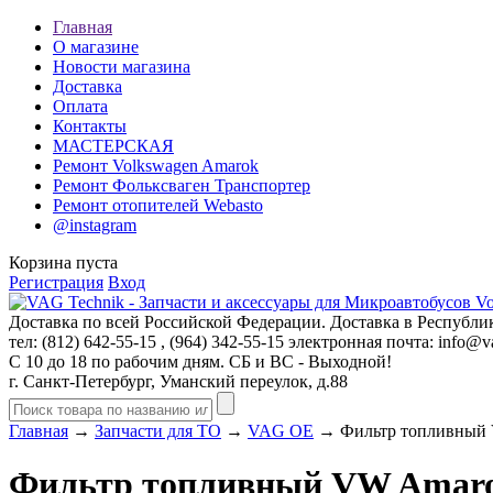
Главная
О магазине
Новости магазина
Доставка
Оплата
Контакты
МАСТЕРСКАЯ
Ремонт Volkswagen Amarok
Ремонт Фольксваген Транспортер
Ремонт отопителей Webasto
@instagram
Корзина пуста
Регистрация
Вход
Доставка по всей Российской Федерации. Доставка в Республик
тел: (812)
642-55-15
, (964)
342-55-15
электронная почта:
info@va
С 10 до 18 по рабочим дням. СБ и ВС - Выходной!
г. Санкт-Петербург, Уманский переулок, д.88
Главная
→
Запчасти для ТО
→
VAG OE
→ Фильтр топливный V
Фильтр топливный VW Amarok