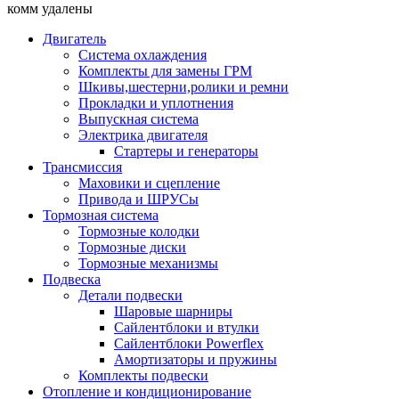
комм удалены
Двигатель
Система охлаждения
Комплекты для замены ГРМ
Шкивы,шестерни,ролики и ремни
Прокладки и уплотнения
Выпускная система
Электрика двигателя
Стартеры и генераторы
Трансмиссия
Маховики и сцепление
Привода и ШРУСы
Тормозная система
Тормозные колодки
Тормозные диски
Тормозные механизмы
Подвеска
Детали подвески
Шаровые шарниры
Сайлентблоки и втулки
Сайлентблоки Powerflex
Амортизаторы и пружины
Комплекты подвески
Отопление и кондиционирование