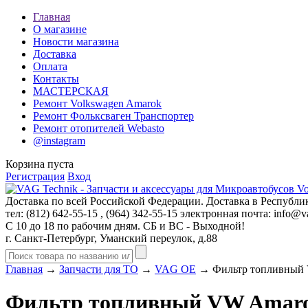
Главная
О магазине
Новости магазина
Доставка
Оплата
Контакты
МАСТЕРСКАЯ
Ремонт Volkswagen Amarok
Ремонт Фольксваген Транспортер
Ремонт отопителей Webasto
@instagram
Корзина пуста
Регистрация
Вход
Доставка по всей Российской Федерации. Доставка в Республик
тел: (812)
642-55-15
, (964)
342-55-15
электронная почта:
info@va
С 10 до 18 по рабочим дням. СБ и ВС - Выходной!
г. Санкт-Петербург, Уманский переулок, д.88
Главная
→
Запчасти для ТО
→
VAG OE
→ Фильтр топливный 
Фильтр топливный VW Amaro