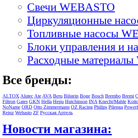
Свечи WEBASTO
Циркуляционные на
Топливные насосы 
Блоки управления и на
Расходные материал
Все бренды:
ALTOX
Alutec
Ate
AVA
Beru
Bilstein
Boge
Bosch
Brembo
Bremi
C
Filtron
Gates
GKN
Hella
Hepu
Hutchinson
INA
Knecht/Mahle
Koit
NoName
ORD
Otto Zimmermann
OZ Racing
Philips
Pilenga
Powerf
Reinz
Webasto
ZF
Русская Артель
Новости магазина: