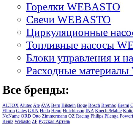
Горелки WEBASTO
Свечи WEBASTO
Циркуляционные на
Топливные насосы 
Блоки управления и на
Расходные материал
Все бренды:
ALTOX
Alutec
Ate
AVA
Beru
Bilstein
Boge
Bosch
Brembo
Bremi
C
Filtron
Gates
GKN
Hella
Hepu
Hutchinson
INA
Knecht/Mahle
Koit
NoName
ORD
Otto Zimmermann
OZ Racing
Philips
Pilenga
Powerf
Reinz
Webasto
ZF
Русская Артель