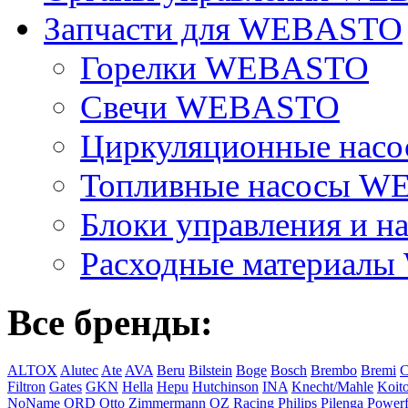
Запчасти для WEBASTO
Горелки WEBASTO
Свечи WEBASTO
Циркуляционные на
Топливные насосы 
Блоки управления и на
Расходные материал
Все бренды:
ALTOX
Alutec
Ate
AVA
Beru
Bilstein
Boge
Bosch
Brembo
Bremi
C
Filtron
Gates
GKN
Hella
Hepu
Hutchinson
INA
Knecht/Mahle
Koit
NoName
ORD
Otto Zimmermann
OZ Racing
Philips
Pilenga
Powerf