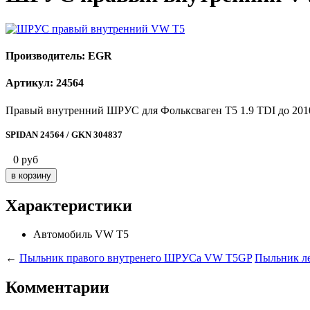
Производитель: EGR
Артикул: 24564
Правый внутренний ШРУС для Фольксваген Т5 1.9 TDI до 2010 
SPIDAN 24564 / GKN 304837
0
руб
Характеристики
Автомобиль
VW T5
←
Пыльник правого внутренего ШРУСа VW T5GP
Пыльник л
Комментарии