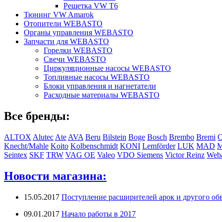
Решетка VW T6
Тюнинг VW Amarok
Отопители WEBASTO
Органы управления WEBASTO
Запчасти для WEBASTO
Горелки WEBASTO
Свечи WEBASTO
Циркуляционные насосы WEBASTO
Топливные насосы WEBASTO
Блоки управления и нагнетатели
Расходные материалы WEBASTO
Все бренды:
ALTOX
Alutec
Ate
AVA
Beru
Bilstein
Boge
Bosch
Brembo
Bremi
C
Knecht/Mahle
Koito
Kolbenschmidt
KONI
Lemförder
LUK
MAD
Seintex
SKF
TRW
VAG OE
Valeo
VDO Siemens
Victor Reinz
Weba
Новости магазина:
15.05.2017
Поступление расширителей арок и другого обв
09.01.2017
Начало работы в 2017