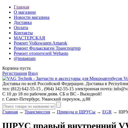
Главная
О магазине
Новости магазина
Доставка
Оплата
Контакты
МАСТЕРСКАЯ
Ремонт Volkswagen Amarok
Ремонт Фольксваген Транспортер
Ремонт отопителей Webasto
@instagram
Корзина пуста
Регистрация
Вход
Доставка по всей Российской Федерации. Доставка в Республик
тел: (812)
642-55-15
, (964)
342-55-15
электронная почта:
info@va
С 10 до 18 по рабочим дням. СБ и ВС - Выходной!
г. Санкт-Петербург, Уманский переулок, д.88
Главная
→
Трансмиссия
→
Привода и ШРУСы
→
EGR
→ ШРУС
ШРУС правый внутренний V