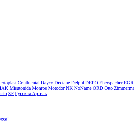
ertoplast
Continental
Dayco
Dectane
Delphi
DEPO
Eberspacher
EGR
MAK
Misutonida
Monroe
Motodor
NK
NoName
ORD
Otto Zimmerm
sto
ZF
Русская Артель
еса!