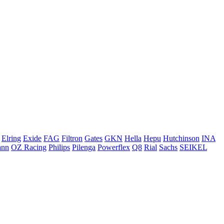
Elring
Exide
FAG
Filtron
Gates
GKN
Hella
Hepu
Hutchinson
INA
ann
OZ Racing
Philips
Pilenga
Powerflex
Q8
Rial
Sachs
SEIKEL