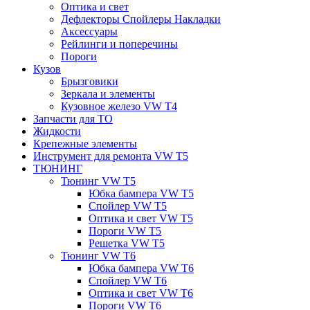
Оптика и свет
Дефлекторы Спойлеры Накладки
Аксессуары
Рейлинги и поперечины
Пороги
Кузов
Брызговики
Зеркала и элементы
Кузовное железо VW T4
Запчасти для ТО
Жидкости
Крепежные элементы
Инструмент для ремонта VW T5
ТЮНИНГ
Тюнинг VW T5
Юбка бампера VW T5
Спойлер VW T5
Оптика и свет VW T5
Пороги VW T5
Решетка VW T5
Тюнинг VW T6
Юбка бампера VW T6
Спойлер VW T6
Оптика и свет VW T6
Пороги VW T6