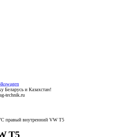
у Беларусь и Казахстан!
g-technik.ru
 правый внутренний VW T5
W T5