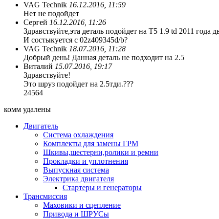
VAG Technik
16.12.2016, 11:59
Нет не подойдет
Сергей
16.12.2016, 11:26
Здравствуйте,эта деталь подойдет на T5 1.9 td 2011 год
И состыкуется с 02z409345d/b?
VAG Technik
18.07.2016, 11:28
Добрый день! Данная деталь не подходит на 2.5
Виталий
15.07.2016, 19:17
Здравствуйте!
Это шруз подойдет на 2.5тди.???
24564
комм удалены
Двигатель
Система охлаждения
Комплекты для замены ГРМ
Шкивы,шестерни,ролики и ремни
Прокладки и уплотнения
Выпускная система
Электрика двигателя
Стартеры и генераторы
Трансмиссия
Маховики и сцепление
Привода и ШРУСы