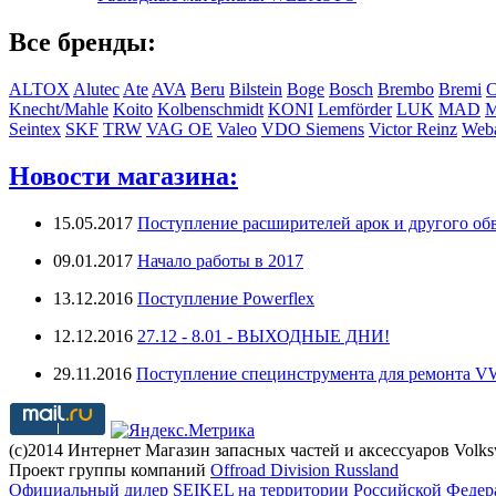
Все бренды:
ALTOX
Alutec
Ate
AVA
Beru
Bilstein
Boge
Bosch
Brembo
Bremi
C
Knecht/Mahle
Koito
Kolbenschmidt
KONI
Lemförder
LUK
MAD
Seintex
SKF
TRW
VAG OE
Valeo
VDO Siemens
Victor Reinz
Weba
Новости магазина:
15.05.2017
Поступление расширителей арок и другого обв
09.01.2017
Начало работы в 2017
13.12.2016
Поступление Powerflex
12.12.2016
27.12 - 8.01 - ВЫХОДНЫЕ ДНИ!
29.11.2016
Поступление специнструмента для ремонта 
(с)2014 Интернет Магазин запасных частей и аксессуаров Volk
Проект группы компаний
Offroad Division Russland
Официальный дилер SEIKEL на территории Российской Федер