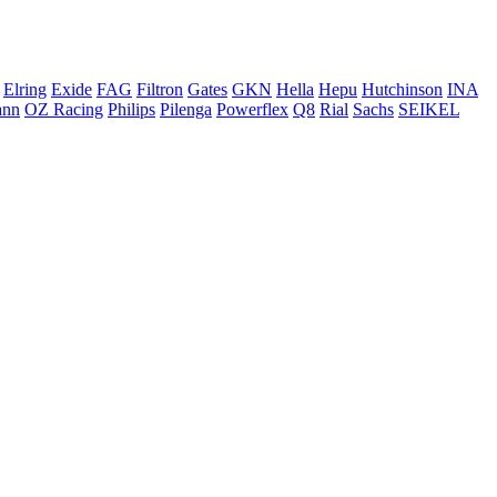
Elring
Exide
FAG
Filtron
Gates
GKN
Hella
Hepu
Hutchinson
INA
ann
OZ Racing
Philips
Pilenga
Powerflex
Q8
Rial
Sachs
SEIKEL