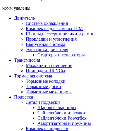
комм удалены
Двигатель
Система охлаждения
Комплекты для замены ГРМ
Шкивы,шестерни,ролики и ремни
Прокладки и уплотнения
Выпускная система
Электрика двигателя
Стартеры и генераторы
Трансмиссия
Маховики и сцепление
Привода и ШРУСы
Тормозная система
Тормозные колодки
Тормозные диски
Тормозные механизмы
Подвеска
Детали подвески
Шаровые шарниры
Сайлентблоки и втулки
Сайлентблоки Powerflex
Амортизаторы и пружины
Комплекты подвески