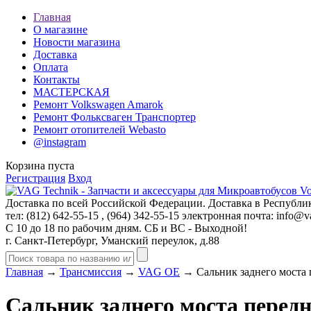
Главная
О магазине
Новости магазина
Доставка
Оплата
Контакты
МАСТЕРСКАЯ
Ремонт Volkswagen Amarok
Ремонт Фольксваген Транспортер
Ремонт отопителей Webasto
@instagram
Корзина пуста
Регистрация
Вход
Доставка по всей Российской Федерации. Доставка в Республик
тел: (812)
642-55-15
, (964)
342-55-15
электронная почта:
info@va
С 10 до 18 по рабочим дням. СБ и ВС - Выходной!
г. Санкт-Петербург, Уманский переулок, д.88
Главная
→
Трансмиссия
→
VAG OE
→ Сальник заднего моста
Сальник заднего моста пере