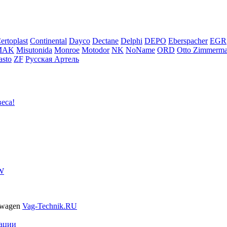
ertoplast
Continental
Dayco
Dectane
Delphi
DEPO
Eberspacher
EGR
MAK
Misutonida
Monroe
Motodor
NK
NoName
ORD
Otto Zimmerm
sto
ZF
Русская Артель
еса!
VW
swagen
Vag-Technik.RU
ации