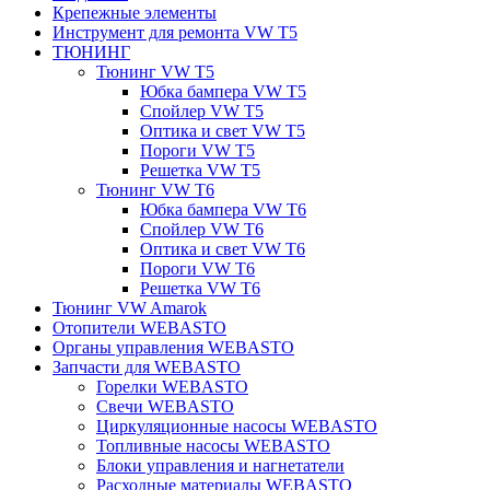
Крепежные элементы
Инструмент для ремонта VW T5
ТЮНИНГ
Тюнинг VW T5
Юбка бампера VW T5
Спойлер VW T5
Оптика и свет VW T5
Пороги VW T5
Решетка VW T5
Тюнинг VW T6
Юбка бампера VW T6
Спойлер VW T6
Оптика и свет VW T6
Пороги VW T6
Решетка VW T6
Тюнинг VW Amarok
Отопители WEBASTO
Органы управления WEBASTO
Запчасти для WEBASTO
Горелки WEBASTO
Свечи WEBASTO
Циркуляционные насосы WEBASTO
Топливные насосы WEBASTO
Блоки управления и нагнетатели
Расходные материалы WEBASTO