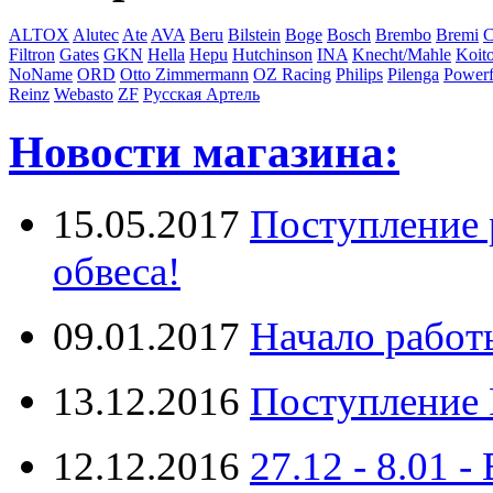
ALTOX
Alutec
Ate
AVA
Beru
Bilstein
Boge
Bosch
Brembo
Bremi
C
Filtron
Gates
GKN
Hella
Hepu
Hutchinson
INA
Knecht/Mahle
Koit
NoName
ORD
Otto Zimmermann
OZ Racing
Philips
Pilenga
Powerf
Reinz
Webasto
ZF
Русская Артель
Новости магазина:
15.05.2017
Поступление 
обвеса!
09.01.2017
Начало работ
13.12.2016
Поступление 
12.12.2016
27.12 - 8.0