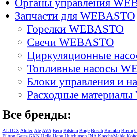
Органы управления W
Запчасти для WEBASTO
Горелки WEBASTO
Свечи WEBASTO
Циркуляционные на
Топливные насосы 
Блоки управления и на
Расходные материал
Все бренды:
ALTOX
Alutec
Ate
AVA
Beru
Bilstein
Boge
Bosch
Brembo
Bremi
C
Filtron
Gates
GKN
Hella
Hepu
Hutchinson
INA
Knecht/Mahle
Koit