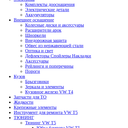
Комплекты дооснащения
Электрические детали
Аккумуляторы
Внешнее оснащение
Колесные диски и аксессуары
Расширители арок
Шноркели
Внедорожная защита
Обвес из нержавеющей стали
Оптика и свет
Дефлекторы Спойлеры Накладки
Аксессуары
Рейлинги и поперечины
Пороги
Кузов
Брызговики
Зеркала и элементы
Кузовное железо VW T4
Запчасти для ТО
Жидкости
Крепежные элементы
Инструмент для ремонта VW T5
ТЮНИНГ
Тюнинг VW T5
Юбка бампера VW T5