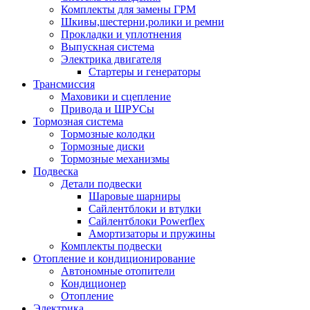
Комплекты для замены ГРМ
Шкивы,шестерни,ролики и ремни
Прокладки и уплотнения
Выпускная система
Электрика двигателя
Стартеры и генераторы
Трансмиссия
Маховики и сцепление
Привода и ШРУСы
Тормозная система
Тормозные колодки
Тормозные диски
Тормозные механизмы
Подвеска
Детали подвески
Шаровые шарниры
Сайлентблоки и втулки
Сайлентблоки Powerflex
Амортизаторы и пружины
Комплекты подвески
Отопление и кондиционирование
Автономные отопители
Кондиционер
Отопление
Электрика