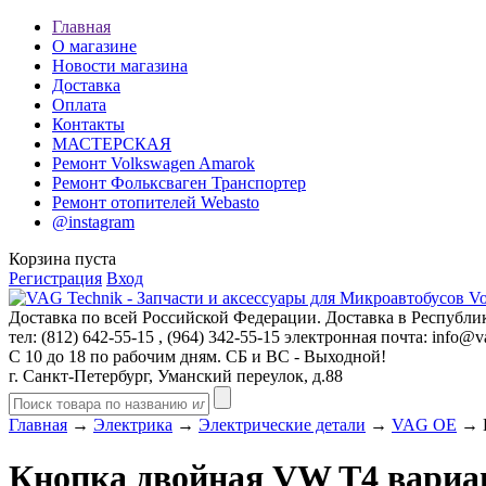
Главная
О магазине
Новости магазина
Доставка
Оплата
Контакты
МАСТЕРСКАЯ
Ремонт Volkswagen Amarok
Ремонт Фольксваген Транспортер
Ремонт отопителей Webasto
@instagram
Корзина пуста
Регистрация
Вход
Доставка по всей Российской Федерации. Доставка в Республик
тел: (812)
642-55-15
, (964)
342-55-15
электронная почта:
info@va
С 10 до 18 по рабочим дням. СБ и ВС - Выходной!
г. Санкт-Петербург, Уманский переулок, д.88
Главная
→
Электрика
→
Электрические детали
→
VAG OE
→ К
Кнопка двойная VW T4 вариа