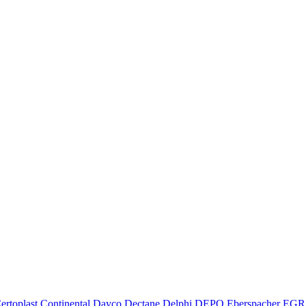
ertoplast
Continental
Dayco
Dectane
Delphi
DEPO
Eberspacher
EGR