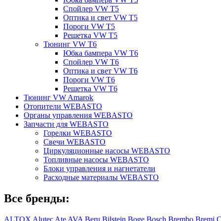
Спойлер VW T5
Оптика и свет VW T5
Пороги VW T5
Решетка VW T5
Тюнинг VW T6
Юбка бампера VW T6
Спойлер VW T6
Оптика и свет VW T6
Пороги VW T6
Решетка VW T6
Тюнинг VW Amarok
Отопители WEBASTO
Органы управления WEBASTO
Запчасти для WEBASTO
Горелки WEBASTO
Свечи WEBASTO
Циркуляционные насосы WEBASTO
Топливные насосы WEBASTO
Блоки управления и нагнетатели
Расходные материалы WEBASTO
Все бренды:
ALTOX
Alutec
Ate
AVA
Beru
Bilstein
Boge
Bosch
Brembo
Bremi
C