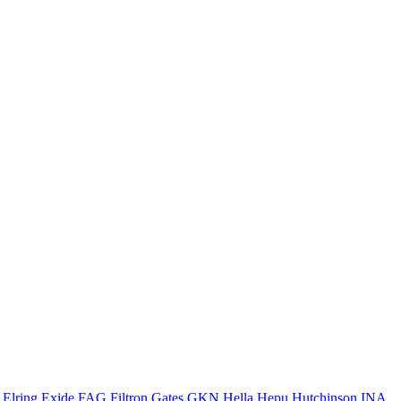
Elring
Exide
FAG
Filtron
Gates
GKN
Hella
Hepu
Hutchinson
INA