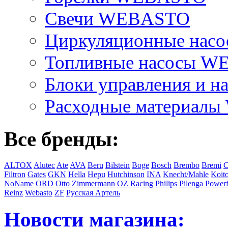
Свечи WEBASTO
Циркуляционные на
Топливные насосы 
Блоки управления и на
Расходные материал
Все бренды:
ALTOX
Alutec
Ate
AVA
Beru
Bilstein
Boge
Bosch
Brembo
Bremi
C
Filtron
Gates
GKN
Hella
Hepu
Hutchinson
INA
Knecht/Mahle
Koit
NoName
ORD
Otto Zimmermann
OZ Racing
Philips
Pilenga
Powerf
Reinz
Webasto
ZF
Русская Артель
Новости магазина: