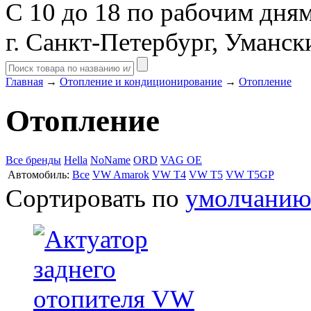
С 10 до 18 по рабочим дня
г. Санкт-Петербург, Уманск
Главная
→
Отопление и кондиционирование
→
Отопление
Отопление
Все бренды
Hella
NoName
ORD
VAG OE
Автомобиль:
Все
VW Amarok
VW T4
VW T5
VW T5GP
Сортировать по
умолчани